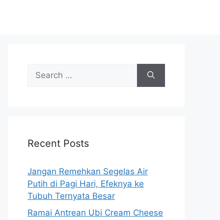
S
e
a
r
c
h
Recent Posts
f
o
r
Jangan Remehkan Segelas Air
:
Putih di Pagi Hari, Efeknya ke
Tubuh Ternyata Besar
Ramai Antrean Ubi Cream Cheese