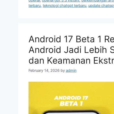
openai
,
openai gpt 5.3 instant
,
perkembangan artifi
e
g
terbaru
,
teknologi chatgpt terbaru
,
update chatgpt
g
s
o
r
i
e
Android 17 Beta 1 Re
s
Android Jadi Lebih S
dan Keamanan Ekst
February 14, 2026
by
admin