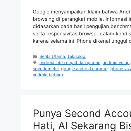
Google menyampaikan klaim bahwa Androi
browsing di perangkat mobile. Informasi 
didasarkan pada hasil pengujian benchm
serta responsivitas browser dalam kondis
karena selama ini iPhone dikenal unggul 
C
Berita Utama
,
Teknologi
a
T
android lebih cepat dari iphone
,
android vs ap
t
a
speedometer
,
google android chrome
,
iphone vs
e
g
android terbaru
g
s
o
r
i
e
Punya Second Accou
s
Hati, AI Sekarang Bi