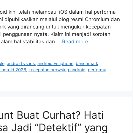
d kini telah melampaui iOS dalam hal performa
ini dipublikasikan melalui blog resmi Chromium dan
ark yang dirancang untuk mengukur kecepatan
i penggunaan nyata. Klaim ini menjadi sorotan
dalam hal stabilitas dan …
Read more
ple
,
android vs ios
,
android vs iphone
,
benchmark
 android 2026
,
kecepatan browsing android
,
performa
nt Buat Curhat? Hati
sa Jadi “Detektif” yang