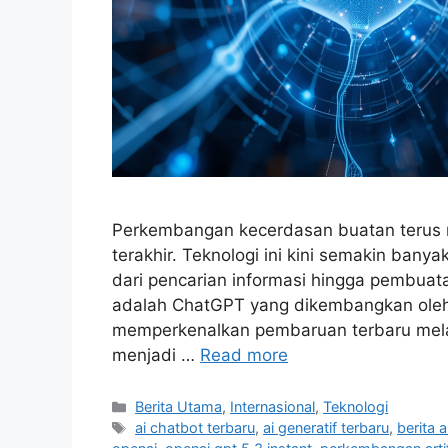
Perkembangan kecerdasan buatan terus 
terakhir. Teknologi ini kini semakin banya
dari pencarian informasi hingga pembuata
adalah ChatGPT yang dikembangkan oleh
memperkenalkan pembaruan terbaru melal
menjadi …
Read more
C
Berita Utama
,
Internasional
,
Teknologi
a
T
ai chatbot terbaru
,
ai generatif terbaru
,
berita a
t
a