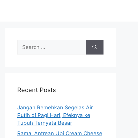
S
e
a
r
c
h
Recent Posts
f
o
r
Jangan Remehkan Segelas Air
:
Putih di Pagi Hari, Efeknya ke
Tubuh Ternyata Besar
Ramai Antrean Ubi Cream Cheese