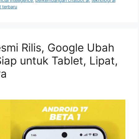
cial intelligence
,
perkembangan chatbot ai
,
teknologi ai
 terbaru
smi Rilis, Google Ubah
iap untuk Tablet, Lipat,
ra