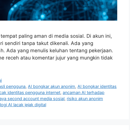
empat paling aman di media sosial. Di akun ini,
 sendiri tanpa takut dikenali. Ada yang
ah. Ada yang menulis keluhan tentang pekerjaan.
e receh atau komentar jujur yang mungkin tidak
i
 asli pengguna
,
AI bongkar akun anonim
,
AI bongkar identitas
acak identitas pengguna internet
,
ancaman AI terhadap
aya second account media sosial
,
risiko akun anonim
ogi AI lacak jejak digital