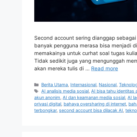
Second account sering dianggap sebagai t
banyak pengguna merasa bisa menjadi diri
memakainya untuk curhat soal tugas kuli
Tidak sedikit juga yang mengunggah mem
akan mereka tulis di …
Read more
C
Berita Utama
,
Internasional
,
Nasional
,
Teknolog
a
T
AI analisis media sosial
,
AI bisa tahu identitas
t
a
akun anonim
,
AI dan keamanan media sosial
,
AI l
e
g
privasi digital
,
bahaya oversharing di internet
,
bah
g
s
terbongkar
,
second account bisa dilacak AI
,
teknol
o
r
i
e