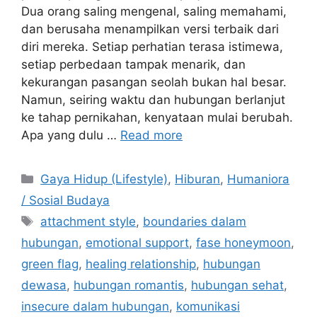
Dua orang saling mengenal, saling memahami,
dan berusaha menampilkan versi terbaik dari
diri mereka. Setiap perhatian terasa istimewa,
setiap perbedaan tampak menarik, dan
kekurangan pasangan seolah bukan hal besar.
Namun, seiring waktu dan hubungan berlanjut
ke tahap pernikahan, kenyataan mulai berubah.
Apa yang dulu …
Read more
C
Gaya Hidup (Lifestyle)
,
Hiburan
,
Humaniora
a
/ Sosial Budaya
t
T
attachment style
,
boundaries dalam
e
a
hubungan
,
emotional support
,
fase honeymoon
,
g
g
green flag
,
healing relationship
,
hubungan
o
s
r
dewasa
,
hubungan romantis
,
hubungan sehat
,
i
insecure dalam hubungan
,
komunikasi