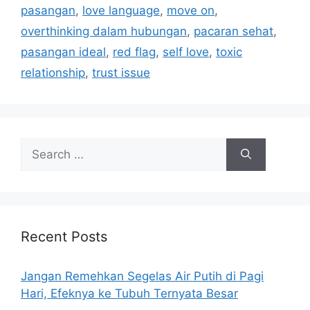
e
pasangan
,
love language
,
move on
,
s
overthinking dalam hubungan
,
pacaran sehat
,
pasangan ideal
,
red flag
,
self love
,
toxic
relationship
,
trust issue
S
e
a
r
c
h
Recent Posts
f
o
Jangan Remehkan Segelas Air Putih di Pagi
r
Hari, Efeknya ke Tubuh Ternyata Besar
: