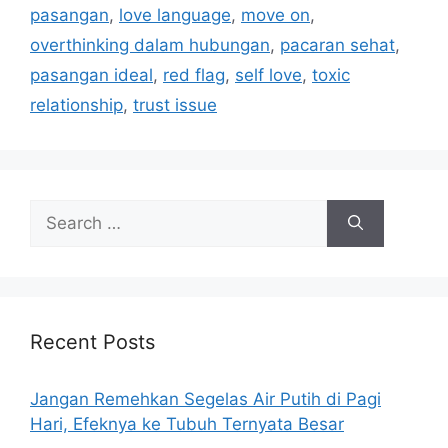
e
pasangan
,
love language
,
move on
,
s
overthinking dalam hubungan
,
pacaran sehat
,
pasangan ideal
,
red flag
,
self love
,
toxic
relationship
,
trust issue
S
e
a
r
c
h
Recent Posts
f
o
Jangan Remehkan Segelas Air Putih di Pagi
r
Hari, Efeknya ke Tubuh Ternyata Besar
: