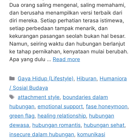
Dua orang saling mengenal, saling memahami,
dan berusaha menampilkan versi terbaik dari
diri mereka. Setiap perhatian terasa istimewa,
setiap perbedaan tampak menarik, dan
kekurangan pasangan seolah bukan hal besar.
Namun, seiring waktu dan hubungan berlanjut
ke tahap pernikahan, kenyataan mulai berubah.
Apa yang dulu …
Read more
C
Gaya Hidup (Lifestyle)
,
Hiburan
,
Humaniora
a
/ Sosial Budaya
t
T
attachment style
,
boundaries dalam
e
a
hubungan
,
emotional support
,
fase honeymoon
,
g
g
green flag
,
healing relationship
,
hubungan
o
s
r
dewasa
,
hubungan romantis
,
hubungan sehat
,
i
insecure dalam hubungan
,
komunikasi