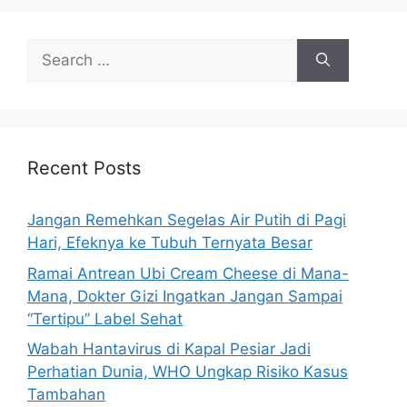
S
e
a
r
c
h
Recent Posts
f
o
Jangan Remehkan Segelas Air Putih di Pagi
r
Hari, Efeknya ke Tubuh Ternyata Besar
:
Ramai Antrean Ubi Cream Cheese di Mana-
Mana, Dokter Gizi Ingatkan Jangan Sampai
“Tertipu” Label Sehat
Wabah Hantavirus di Kapal Pesiar Jadi
Perhatian Dunia, WHO Ungkap Risiko Kasus
Tambahan