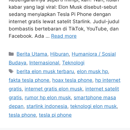
kabar yang lagi viral: Elon Musk disebut-sebut
sedang menyiapkan Tesla Pi Phone dengan
internet gratis lewat satelit Starlink. Judul-judul
bombastis bertebaran di TikTok, YouTube, dan
Facebook. Ada …
Read more
C
Berita Utama
,
Hiburan
,
Humaniora / Sosial
a
Budaya
,
Internasional
,
Teknologi
t
T
berita elon musk terbaru
,
elon musk hp
,
e
a
fakta tesla phone
,
hoax tesla phone
,
hp internet
g
g
gratis
,
internet gratis elon musk
,
internet satelit
o
s
r
gratis
,
rumor hp elon musk
,
smartphone masa
i
depan
,
starlink indonesia
,
teknologi elon musk
,
e
tesla phone
,
tesla pi phone
s