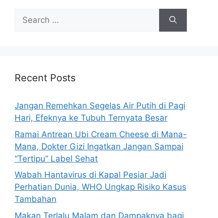
S
e
a
r
c
h
Recent Posts
f
o
Jangan Remehkan Segelas Air Putih di Pagi
r
Hari, Efeknya ke Tubuh Ternyata Besar
:
Ramai Antrean Ubi Cream Cheese di Mana-
Mana, Dokter Gizi Ingatkan Jangan Sampai
“Tertipu” Label Sehat
Wabah Hantavirus di Kapal Pesiar Jadi
Perhatian Dunia, WHO Ungkap Risiko Kasus
Tambahan
Makan Terlalu Malam dan Dampaknya bagi