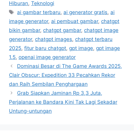
a
Hiburan
,
Teknologi
t
T
ai gambar terbaru
,
ai generator gratis
,
ai
e
a
image generator
,
ai pembuat gambar
,
chatgpt
g
g
bikin gambar
,
chatgpt gambar
,
chatgpt image
o
s
r
generator
,
chatgpt images
,
chatgpt terbaru
i
2025
,
fitur baru chatgpt
,
gpt image
,
gpt image
e
1.5
,
openai image generator
s
Dominasi Besar di The Game Awards 2025,
Clair Obscur: Expedition 33 Pecahkan Rekor
dan Raih Sembilan Penghargaan
Grab Siapkan Jaminan Rp 3,3 Juta,
Perjalanan ke Bandara Kini Tak Lagi Sekadar
Untung-untungan