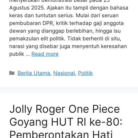
menyerukan demonstrasi besar pada 25
Agustus 2025. Ajakan itu tampil dengan bahasa
keras dan tuntutan serius. Mulai dari seruan
pembubaran DPR, kritik terhadap gaji anggota
dewan yang dianggap berlebihan, hingga isu
pemakzulan elit politik. Tidak berhenti di situ,
narasi yang disebar juga menyentuh keresahan
publik …
Read more
C
Berita Utama
,
Nasional
,
Politik
a
t
e
g
Jolly Roger One Piece
o
r
Goyang HUT RI ke-80:
i
Pemberontakan Hati
e