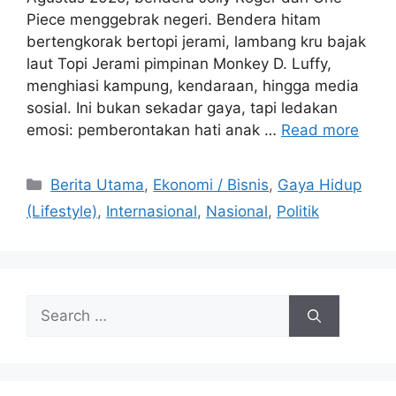
Piece menggebrak negeri. Bendera hitam
bertengkorak bertopi jerami, lambang kru bajak
laut Topi Jerami pimpinan Monkey D. Luffy,
menghiasi kampung, kendaraan, hingga media
sosial. Ini bukan sekadar gaya, tapi ledakan
emosi: pemberontakan hati anak …
Read more
C
Berita Utama
,
Ekonomi / Bisnis
,
Gaya Hidup
a
(Lifestyle)
,
Internasional
,
Nasional
,
Politik
t
e
g
o
S
r
e
i
a
e
r
s
c