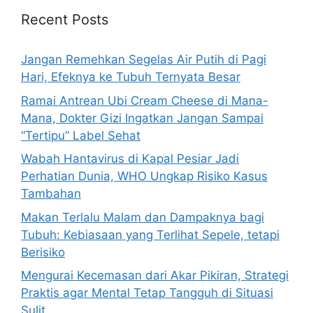
h
Recent Posts
f
o
Jangan Remehkan Segelas Air Putih di Pagi
r
Hari, Efeknya ke Tubuh Ternyata Besar
:
Ramai Antrean Ubi Cream Cheese di Mana-
Mana, Dokter Gizi Ingatkan Jangan Sampai
“Tertipu” Label Sehat
Wabah Hantavirus di Kapal Pesiar Jadi
Perhatian Dunia, WHO Ungkap Risiko Kasus
Tambahan
Makan Terlalu Malam dan Dampaknya bagi
Tubuh: Kebiasaan yang Terlihat Sepele, tetapi
Berisiko
Mengurai Kecemasan dari Akar Pikiran, Strategi
Praktis agar Mental Tetap Tangguh di Situasi
Sulit