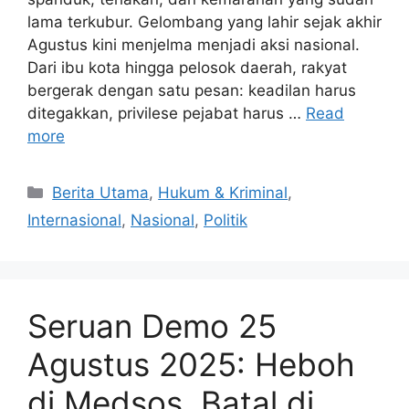
lama terkubur. Gelombang yang lahir sejak akhir
Agustus kini menjelma menjadi aksi nasional.
Dari ibu kota hingga pelosok daerah, rakyat
bergerak dengan satu pesan: keadilan harus
ditegakkan, privilese pejabat harus …
Read
more
C
Berita Utama
,
Hukum & Kriminal
,
a
Internasional
,
Nasional
,
Politik
t
e
g
o
Seruan Demo 25
r
i
Agustus 2025: Heboh
e
di Medsos, Batal di
s