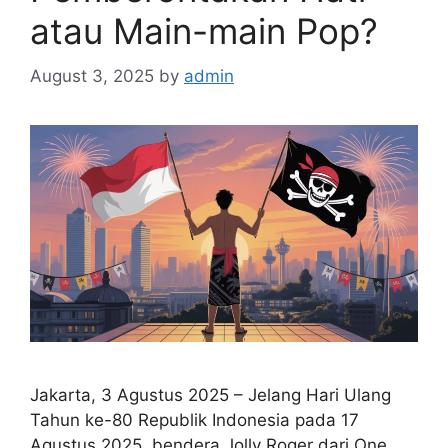
s
atau Main-main Pop?
August 3, 2025
by
admin
Jakarta, 3 Agustus 2025 – Jelang Hari Ulang
Tahun ke-80 Republik Indonesia pada 17
Agustus 2025, bendera Jolly Roger dari One