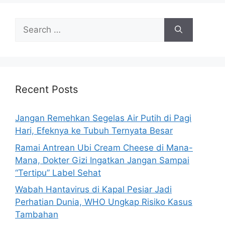
e
s
S
e
a
r
c
h
Recent Posts
f
o
Jangan Remehkan Segelas Air Putih di Pagi
r
Hari, Efeknya ke Tubuh Ternyata Besar
:
Ramai Antrean Ubi Cream Cheese di Mana-
Mana, Dokter Gizi Ingatkan Jangan Sampai
“Tertipu” Label Sehat
Wabah Hantavirus di Kapal Pesiar Jadi
Perhatian Dunia, WHO Ungkap Risiko Kasus
Tambahan