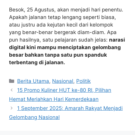
Besok, 25 Agustus, akan menjadi hari penentu.
Apakah jalanan tetap lengang seperti biasa,
atau justru ada kejutan kecil dari kelompok
yang benar-benar bergerak diam-diam. Apa
pun hasilnya, satu pelajaran sudah jelas:
narasi
digital kini mampu menciptakan gelombang
besar bahkan tanpa satu pun spanduk
terbentang di jalanan.
C
Berita Utama
,
Nasional
,
Politik
a
15 Promo Kuliner HUT ke-80 RI, Pilihan
t
Hemat Meriahkan Hari Kemerdekaan
e
1 September 2025: Amarah Rakyat Menjadi
g
Gelombang Nasional
o
r
i