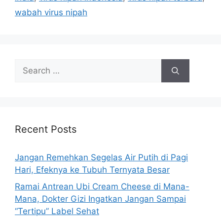
wabah virus nipah
S
e
a
r
c
h
Recent Posts
f
o
Jangan Remehkan Segelas Air Putih di Pagi
r
Hari, Efeknya ke Tubuh Ternyata Besar
:
Ramai Antrean Ubi Cream Cheese di Mana-
Mana, Dokter Gizi Ingatkan Jangan Sampai
“Tertipu” Label Sehat