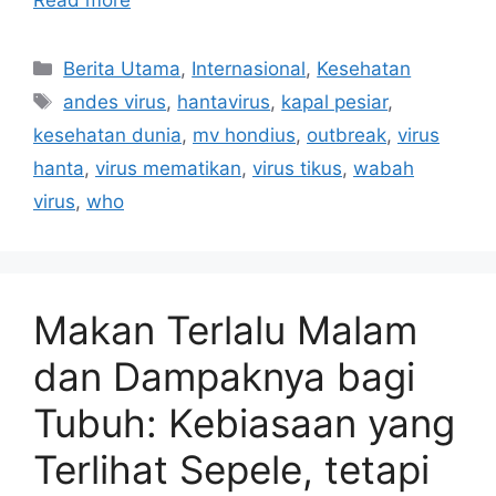
Read more
C
Berita Utama
,
Internasional
,
Kesehatan
a
T
andes virus
,
hantavirus
,
kapal pesiar
,
t
a
kesehatan dunia
,
mv hondius
,
outbreak
,
virus
e
g
hanta
,
virus mematikan
,
virus tikus
,
wabah
g
s
virus
,
who
o
r
i
e
s
Makan Terlalu Malam
dan Dampaknya bagi
Tubuh: Kebiasaan yang
Terlihat Sepele, tetapi