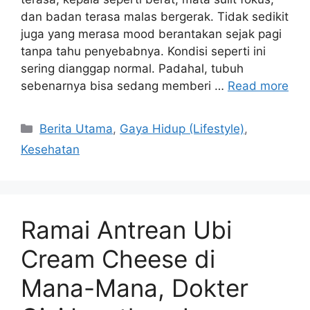
dan badan terasa malas bergerak. Tidak sedikit
juga yang merasa mood berantakan sejak pagi
tanpa tahu penyebabnya. Kondisi seperti ini
sering dianggap normal. Padahal, tubuh
sebenarnya bisa sedang memberi …
Read more
C
Berita Utama
,
Gaya Hidup (Lifestyle)
,
a
Kesehatan
t
e
g
o
Ramai Antrean Ubi
r
i
Cream Cheese di
e
Mana-Mana, Dokter
s