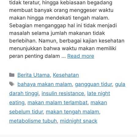
tidak teratur, hingga kebiasaan begadang
membuat banyak orang menggeser waktu
makan hingga mendekati tengah malam.
Sebagian menganggap hal ini tidak menjadi
masalah selama jumlah makanan tidak
berlebihan. Namun, berbagai kajian kesehatan
menunjukkan bahwa waktu makan memiliki
peran penting dalam …
Read more
C
Berita Utama
,
Kesehatan
a
T
bahaya makan malam
,
gangguan tidur
,
gula
t
a
darah tinggi
,
insulin resistance
,
late night
e
g
eating
,
makan malam terlambat
,
makan
g
s
sebelum tidur
,
makan tengah malam
,
o
r
metabolisme tubuh
,
midnight snack
i
e