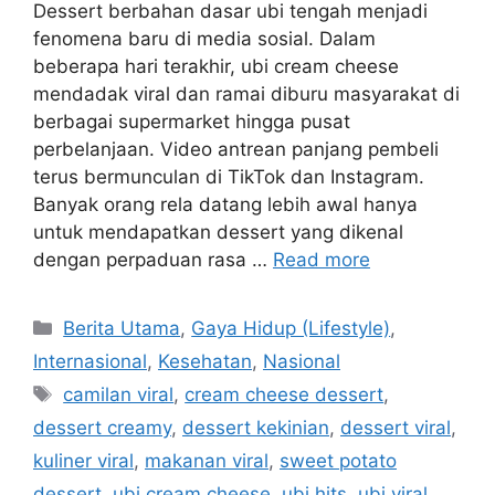
Dessert berbahan dasar ubi tengah menjadi
fenomena baru di media sosial. Dalam
beberapa hari terakhir, ubi cream cheese
mendadak viral dan ramai diburu masyarakat di
berbagai supermarket hingga pusat
perbelanjaan. Video antrean panjang pembeli
terus bermunculan di TikTok dan Instagram.
Banyak orang rela datang lebih awal hanya
untuk mendapatkan dessert yang dikenal
dengan perpaduan rasa …
Read more
C
Berita Utama
,
Gaya Hidup (Lifestyle)
,
a
Internasional
,
Kesehatan
,
Nasional
t
T
camilan viral
,
cream cheese dessert
,
e
a
dessert creamy
,
dessert kekinian
,
dessert viral
,
g
g
kuliner viral
,
makanan viral
,
sweet potato
o
s
r
dessert
,
ubi cream cheese
,
ubi hits
,
ubi viral