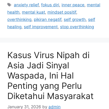
t
T
anxiety relief
,
fokus diri
,
inner peace
,
mental
e
a
health
,
mental kuat
,
mindset positif
,
g
g
overthinking
,
pikiran negatif
,
self growth
,
self
o
s
r
healing
,
self improvement
,
stop overthinking
i
e
s
Kasus Virus Nipah di
Asia Jadi Sinyal
Waspada, Ini Hal
Penting yang Perlu
Diketahui Masyarakat
January 31, 2026
by
admin