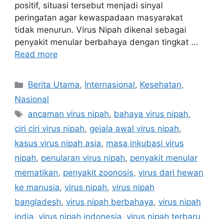
positif, situasi tersebut menjadi sinyal
peringatan agar kewaspadaan masyarakat
tidak menurun. Virus Nipah dikenal sebagai
penyakit menular berbahaya dengan tingkat …
Read more
C
Berita Utama
,
Internasional
,
Kesehatan
,
a
Nasional
t
T
ancaman virus nipah
,
bahaya virus nipah
,
e
a
ciri ciri virus nipah
,
gejala awal virus nipah
,
g
g
kasus virus nipah asia
,
masa inkubasi virus
o
s
r
nipah
,
penularan virus nipah
,
penyakit menular
i
mematikan
,
penyakit zoonosis
,
virus dari hewan
e
ke manusia
,
virus nipah
,
virus nipah
s
bangladesh
,
virus nipah berbahaya
,
virus nipah
india
,
virus nipah indonesia
,
virus nipah terbaru
,