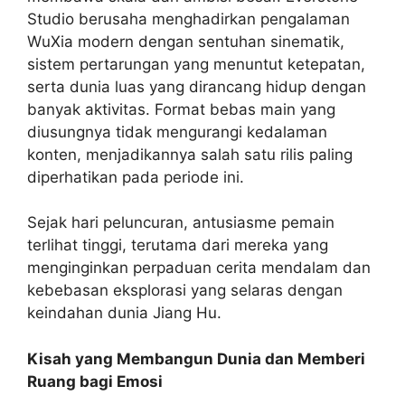
Studio berusaha menghadirkan pengalaman
WuXia modern dengan sentuhan sinematik,
sistem pertarungan yang menuntut ketepatan,
serta dunia luas yang dirancang hidup dengan
banyak aktivitas. Format bebas main yang
diusungnya tidak mengurangi kedalaman
konten, menjadikannya salah satu rilis paling
diperhatikan pada periode ini.
Sejak hari peluncuran, antusiasme pemain
terlihat tinggi, terutama dari mereka yang
menginginkan perpaduan cerita mendalam dan
kebebasan eksplorasi yang selaras dengan
keindahan dunia Jiang Hu.
Kisah yang Membangun Dunia dan Memberi
Ruang bagi Emosi