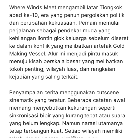
Where Winds Meet mengambil latar Tiongkok
abad ke-10, era yang penuh pergolakan politik
dan perubahan kekuasaan. Pemain memulai
perjalanan sebagai pendekar muda yang
kehilangan liontin giok keluarga sebelum diseret
ke dalam konflik yang melibatkan artefak Gold
Making Vessel. Alur ini menjadi pintu masuk
menuju kisah berskala besar yang melibatkan
tokoh penting, wilayah luas, dan rangkaian
kejadian yang saling terkait.
Penyampaian cerita menggunakan cutscene
sinematik yang teratur. Beberapa catatan awal
memang menyebutkan kekurangan seperti
sinkronisasi bibir yang kurang tepat atau suara
yang belum lengkap. Namun narasi utamanya
tetap terbangun kuat. Setiap wilayah memiliki