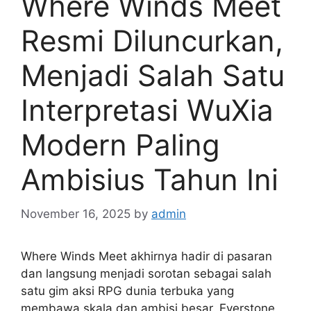
Where Winds Meet
Resmi Diluncurkan,
Menjadi Salah Satu
Interpretasi WuXia
Modern Paling
Ambisius Tahun Ini
November 16, 2025
by
admin
Where Winds Meet akhirnya hadir di pasaran
dan langsung menjadi sorotan sebagai salah
satu gim aksi RPG dunia terbuka yang
membawa skala dan ambisi besar. Everstone