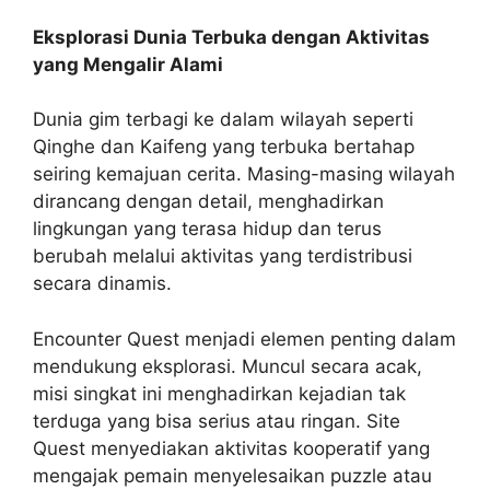
Eksplorasi Dunia Terbuka dengan Aktivitas
yang Mengalir Alami
Dunia gim terbagi ke dalam wilayah seperti
Qinghe dan Kaifeng yang terbuka bertahap
seiring kemajuan cerita. Masing-masing wilayah
dirancang dengan detail, menghadirkan
lingkungan yang terasa hidup dan terus
berubah melalui aktivitas yang terdistribusi
secara dinamis.
Encounter Quest menjadi elemen penting dalam
mendukung eksplorasi. Muncul secara acak,
misi singkat ini menghadirkan kejadian tak
terduga yang bisa serius atau ringan. Site
Quest menyediakan aktivitas kooperatif yang
mengajak pemain menyelesaikan puzzle atau