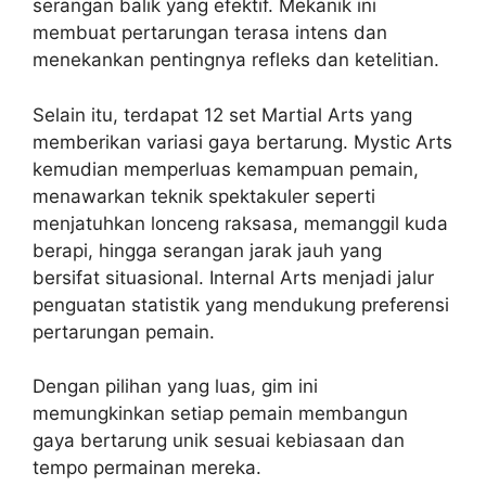
serangan balik yang efektif. Mekanik ini
membuat pertarungan terasa intens dan
menekankan pentingnya refleks dan ketelitian.
Selain itu, terdapat 12 set Martial Arts yang
memberikan variasi gaya bertarung. Mystic Arts
kemudian memperluas kemampuan pemain,
menawarkan teknik spektakuler seperti
menjatuhkan lonceng raksasa, memanggil kuda
berapi, hingga serangan jarak jauh yang
bersifat situasional. Internal Arts menjadi jalur
penguatan statistik yang mendukung preferensi
pertarungan pemain.
Dengan pilihan yang luas, gim ini
memungkinkan setiap pemain membangun
gaya bertarung unik sesuai kebiasaan dan
tempo permainan mereka.