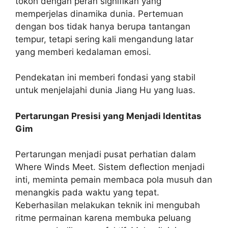
tokoh dengan peran signifikan yang
memperjelas dinamika dunia. Pertemuan
dengan bos tidak hanya berupa tantangan
tempur, tetapi sering kali mengandung latar
yang memberi kedalaman emosi.
Pendekatan ini memberi fondasi yang stabil
untuk menjelajahi dunia Jiang Hu yang luas.
Pertarungan Presisi yang Menjadi Identitas
Gim
Pertarungan menjadi pusat perhatian dalam
Where Winds Meet. Sistem deflection menjadi
inti, meminta pemain membaca pola musuh dan
menangkis pada waktu yang tepat.
Keberhasilan melakukan teknik ini mengubah
ritme permainan karena membuka peluang